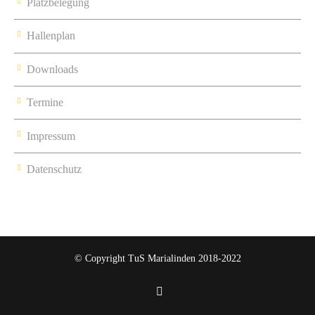
Platzbelegung
Hallenplan
Downloads
Termine
Impressum
Datenschutz
© Copyright TuS Marialinden 2018-2022