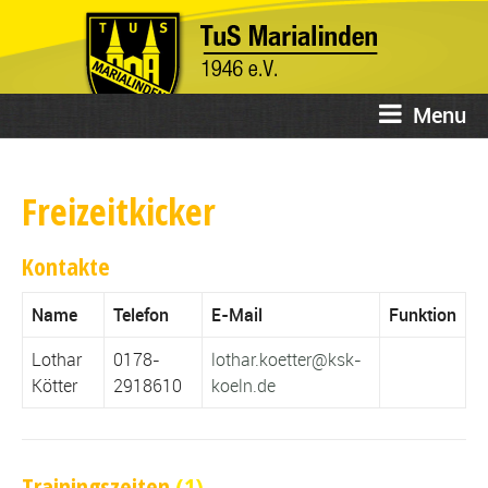
Menu
Freizeitkicker
Kontakte
Name
Telefon
E-Mail
Funktion
Lothar
0178-
lothar.koetter@ksk-
Kötter
2918610
koeln.de
Trainingszeiten
(1)