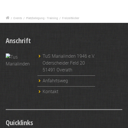
/
Events
/
Platzbelegung - Training
/
Freizeitkicker
Anschrift
TuS Marialinden 1946 e.V.
Oderscheider Feld 20
51491 Overath
Anfahrtsweg
Kontakt
Quicklinks