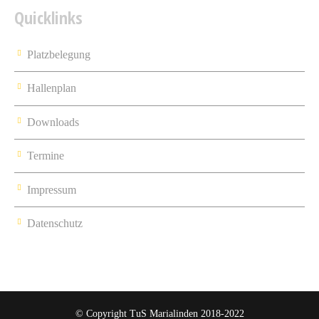
Quicklinks
Platzbelegung
Hallenplan
Downloads
Termine
Impressum
Datenschutz
© Copyright TuS Marialinden 2018-2022