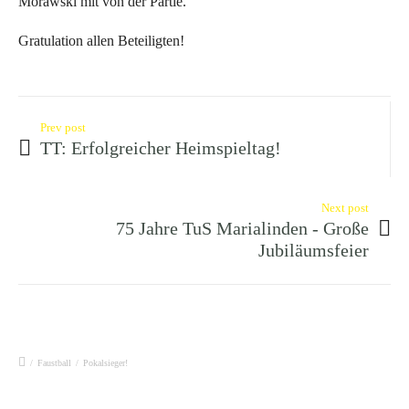
Morawski mit von der Partie.
Gratulation allen Beteiligten!
Prev post
TT: Erfolgreicher Heimspieltag!
Next post
75 Jahre TuS Marialinden - Große
Jubiläumsfeier
/
Faustball
/
Pokalsieger!