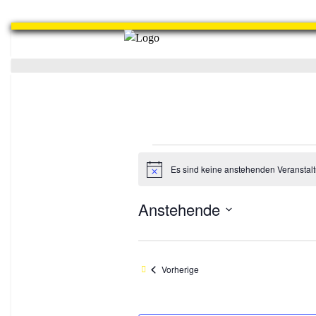
Veranstaltungen
Es sind keine anstehenden Veranstal
Hinweis
Anstehende
Datum
wählen.
Veranstaltungen
Vorherige