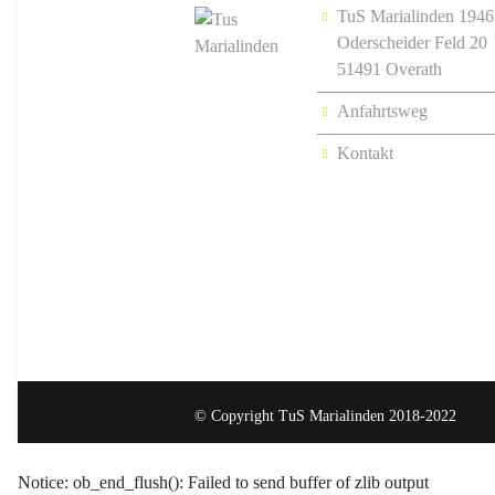
TuS Marialinden 1946
Oderscheider Feld 20
51491 Overath
Anfahrtsweg
Kontakt
© Copyright TuS Marialinden 2018-2022
Notice
: ob_end_flush(): Failed to send buffer of zlib output