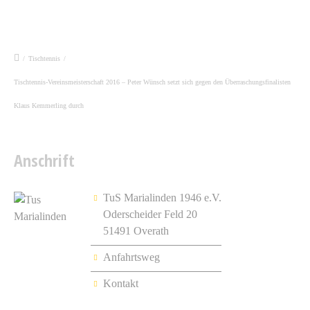
/
Tischtennis
/
Tischtennis-Vereinsmeisterschaft 2016 – Peter Wünsch setzt sich gegen den Überraschungsfinalisten
Klaus Kemmerling durch
Anschrift
TuS Marialinden 1946 e.V.
Oderscheider Feld 20
51491 Overath
Anfahrtsweg
Kontakt