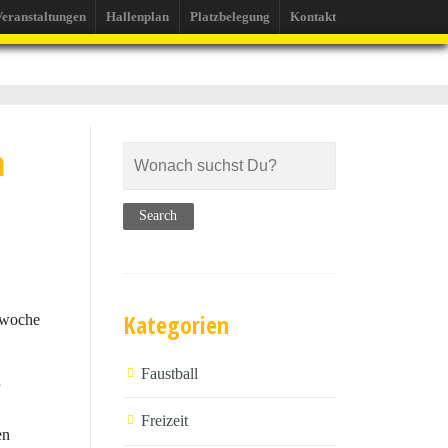
eranstaltungen
Hallenplan
Platzbelegung
Kontakt
m
Kategorien
orwoche
Faustball
Freizeit
en