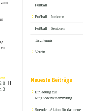
r zum
Fußball
Fußball – Junioren
ken
Fußball – Senioren
s
Tischtennis
ga.
 zu
Verein
Neueste Beiträge
post
5:8
h 3
Einladung zur
Mitgliederversammlung
Spenden-Aktion für das neue